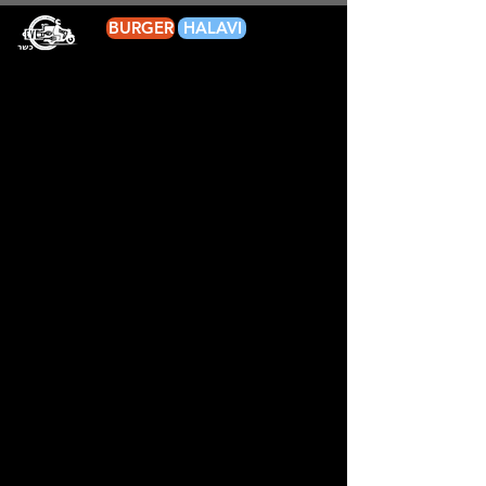
שִׂים
לֵב:
BURGER
HALAVI
בְּאֲתָר
זֶה
מֻפְעֶלֶת
מַעֲרֶכֶת
נָגִישׁ
בִּקְלִיק
הַמְּסַיַּעַת
לִנְגִישׁוּת
הָאֲתָר.