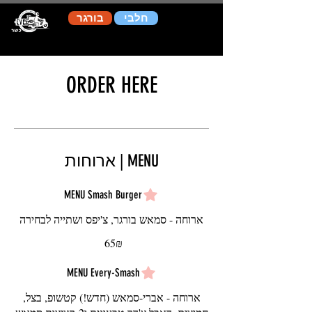
שִׂים
לֵב:
חלבי
בורגר
בְּאֲתָר
זֶה
מֻפְעֶלֶת
מַעֲרֶכֶת
נָגִישׁ
בִּקְלִיק
הַמְּסַיַּעַת
לִנְגִישׁוּת
ORDER HERE
הָאֲתָר.
MENU | ארוחות
MENU Smash Burger
ארוחה - סמאש בורגר, צ'יפס ושתייה לבחירה
‏65 ‏₪
MENU Every-Smash
ארוחה - אברי-סמאש (חדש!) קטשופ, בצל,