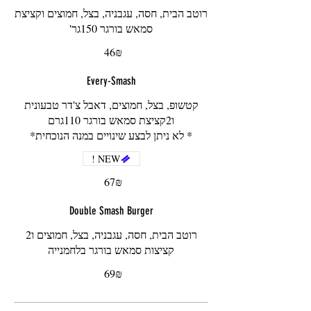
רוטב הבית, חסה, עגבניה, בצל, חמוצים וקציצת
סמאש בורגר 150גר'
‏46 ‏₪
Every-Smash
קטשופ, בצל, חמוצים, דאבל צ'דר טבעונית
* לא ניתן לבצע שינויים במנה הנוכחית*
NEW !
‏67 ‏₪
Double Smash Burger
רוטב הבית, חסה, עגבניה, בצל, חמוצים ו2
קציצות סמאש בורגר בלחמנייה
‏69 ‏₪