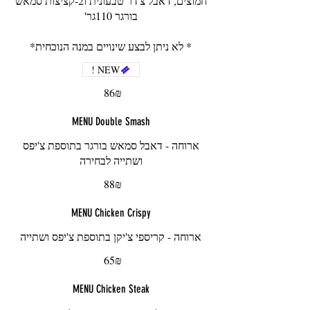
חמוצים, דאבל צ'דר טבעונית ו2-קציצות סמאש
* לא ניתן לבצע שינויים במנה הנוכחית*
NEW !
‏86 ‏₪
MENU Double Smash
ארוחה - דאבל סמאש בורגר בתוספת צ'יפס
ושתייה לבחירה
‏88 ‏₪
MENU Chicken Crispy
ארוחה - קריספי צ'יקן בתוספת צ'יפס ושתייה
‏65 ‏₪
MENU Chicken Steak