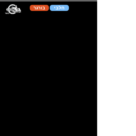
שִׂים
לֵב:
חלבי
בורגר
בְּאֲתָר
זֶה
מֻפְעֶלֶת
מַעֲרֶכֶת
נָגִישׁ
בִּקְלִיק
הַמְּסַיַּעַת
לִנְגִישׁוּת
הָאֲתָר.